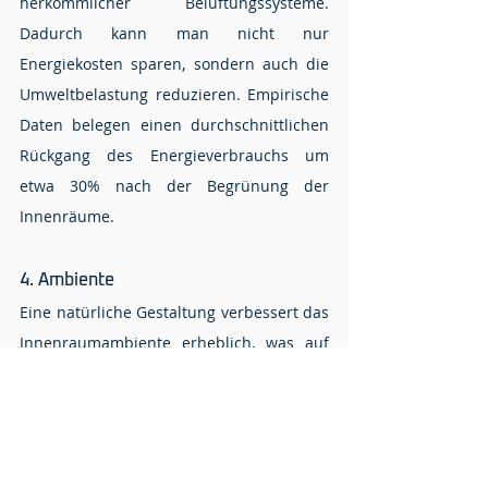
herkömmlicher Belüftungssysteme. 
Dadurch kann man nicht nur 
Energiekosten sparen, sondern auch die 
Umweltbelastung reduzieren. Empirische 
Daten belegen einen durchschnittlichen 
Rückgang des Energieverbrauchs um 
etwa 30% nach der Begrünung der 
Innenräume.
4. Ambiente
Eine natürliche Gestaltung verbessert das 
Innenraumambiente erheblich, was auf 
die genetisch bedingte Verbindung zur 
Natur zurückzuführen ist. Die Ergebnisse 
unserer Umfrage bei Kunden (mehr als 
300 Teilnehmer) zeigen auf, dass dies bei 