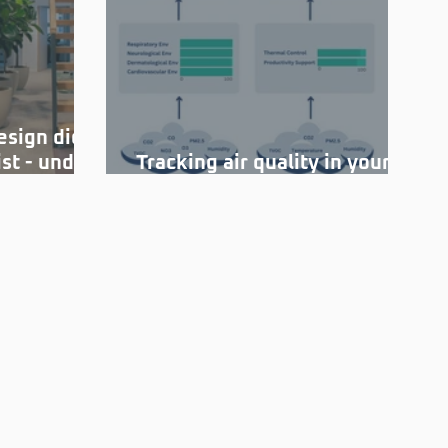
esign die
st - und
Tracking air quality in your
daraus
office