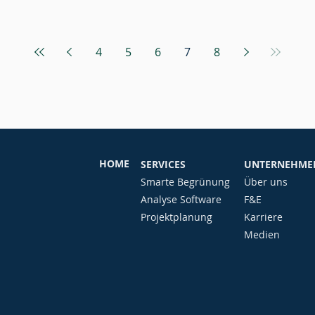
4
5
6
7
8
HOME
SERVICES
UNTERNEHME
Smarte Begrünung
Über uns
Analyse Software
F&E
Projektplanung
Karriere
Medien