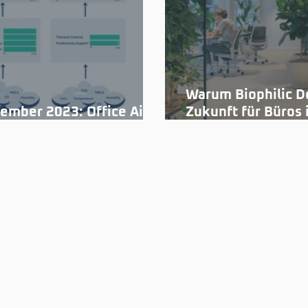
Warum Biophilic D
ember 2023: Office Air
Zukunft für Büros i
ity Insights
wie Sie das Beste 
machen