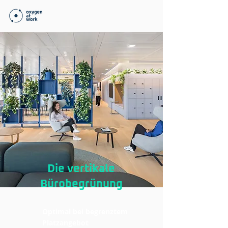
Die vertikale
Bürobegrünung
Optimal bei begrenztem
Platzangebot