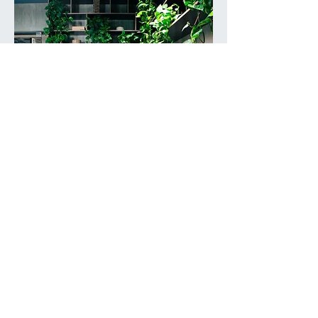
📍 Dentsu
Die Vielfalt der Pflanzen in unserem Büro
schafft ein sehr angenehmes Raumklima
und sorgt für ein wohlfühlendes
Ambiente. Wir schätzen die liebevolle
Pflege und professionelle Beratung des
Oxygen-Teams sehr und sind stolz, in