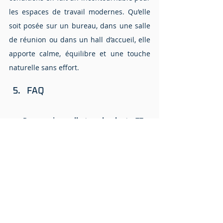
les espaces de travail modernes. Qu’elle 
soit posée sur un bureau, dans une salle 
de réunion ou dans un hall d’accueil, elle 
apporte calme, équilibre et une touche 
naturelle sans effort.
FAQ
Pourquoi appelle-t-on la plante ZZ « 
increvable » ?
Parce qu’elle résiste presque à tout ! Elle 
stocke l’eau dans ses racines et peut 
rester plusieurs semaines sans arrosage.
Où la placer dans un bureau ?
Partout ! Elle pousse aussi bien dans les 
coins sombres que dans les pièces 