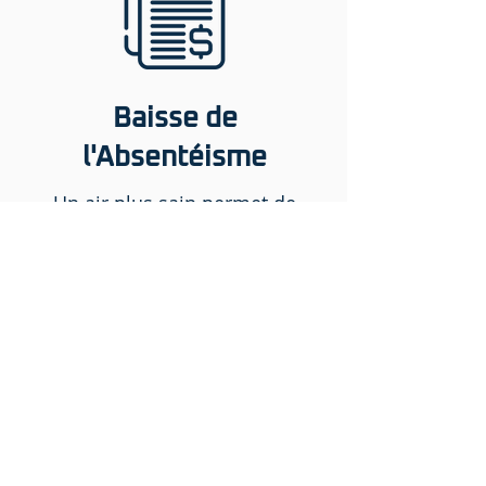
Baisse de
l'Absentéisme
Un air plus sain permet de
combattre le syndrome du
bâtiment malsain (SBM), et
réduit ainsi les plaintes liées à
la santé ainsi que les absences
dues aux maladies.